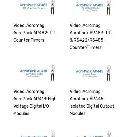
Video: Acromag
Video: Acromag
AcroPack AP483: TTL
AcroPack AP482: TTL
& RS422/RS485
Counter Timers
Counter/Timers
Video: Acromag
Video: Acromag
AcroPack AP445:
AcroPack AP418: High
O
Isolated Digital Output
Voltage Digital I/O
Modules
Modules