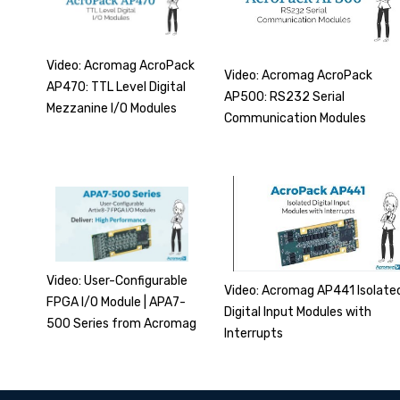
Video: Acromag AcroPack
Video: Acromag AcroPack
AP470: TTL Level Digital
AP500: RS232 Serial
Mezzanine I/O Modules
Communication Modules
Video: User-Configurable
Video: Acromag AP441 Isolate
FPGA I/O Module | APA7-
Digital Input Modules with
500 Series from Acromag
Interrupts