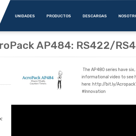
UNIDADES
PRODUCTOS
DESCARGAS
NOSOTR
croPack AP484: RS422/RS4
The AP480 series have six, 
informational video to see
here: http://bit.ly/Acropa
#Innovation
ec