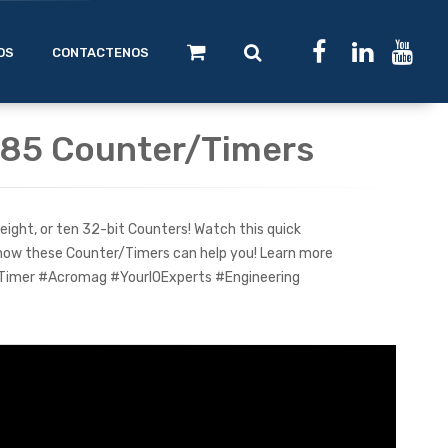
OS
CONTACTENOS
85 Counter/Timers
eight, or ten 32-bit Counters! Watch this quick
 how these Counter/Timers can help you! Learn more
ckTimer #Acromag #YourIOExperts #Engineering