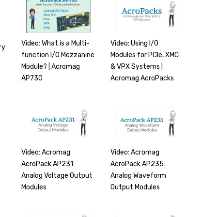
Video: Using I/O
Video: What is a Multi-
ry
Modules for PCIe, XMC
function I/O Mezzanine
& VPX Systems |
Module? | Acromag
-
Acromag AcroPacks
AP730
Video: Acromag
Video: Acromag
AcroPack AP235:
AcroPack AP231:
Analog Waveform
Analog Voltage Output
Output Modules
Modules