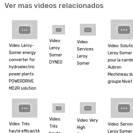
Ver mas videos relacionados
Video:
Video:
Video: Leroy-
Video: Soluti
Leroy
Services
Somer energy
Leroy Somer
Somer
Leroy
converter for
pour la carriè
DYNEO
Somer
hydroelectric
Aubron
power plants
Mechineau d
POWERDRIVE
groupe Nivet
MD2R solution
Video:
Video: Very
Video: Très
Video: Servic
Très
High
haute efficacité
Leroy Somer