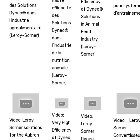
haute
Efficiency
des Solutions
pour systèm
efficacité
of Dyneo®
Dyneo® dans
d'entraînem
des
Solutions
l’industrie
Solutions
in Animal
agroalimentaire.
Dyneo®
Feed
(Leroy-Somer)
dans
Industry.
l’industrie
(Leroy-
de la
Somer)
nutrition
animale.
(Leroy-
Somer)
Video:
Video:
Video: Leroy
Video: …Lero
Very High
Leroy-
Somer solutions
Somer
Efficiency
Somer
for the Aubron
Convertisseu
of Dyneo
Dyneo