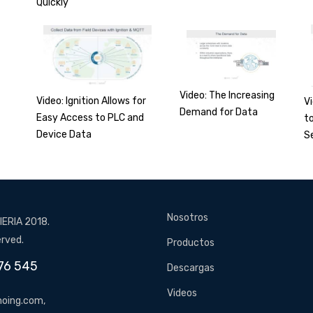
Quickly
Video: The Increasing
Video: Ignition Allows for
V
Demand for Data
Easy Access to PLC and
t
Device Data
S
Nosotros
ERIA 2018.
erved.
Productos
76 545
Descargas
Videos
oing.com,