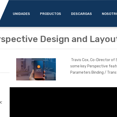
UNIDADES
PRODUCTOS
DESCARGAS
NOSOTR
rspective Design and Layou
Travis Cox, Co-Director of
some key Perspective feat
Parameters Binding / Trans
ec