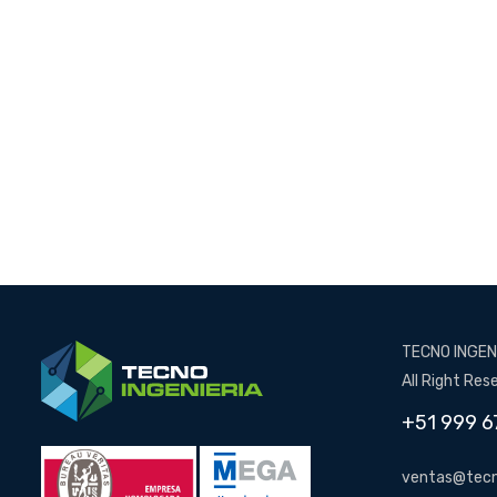
TECNO INGENI
All Right Res
+51 999 6
ventas@tecn