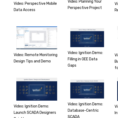
Video: Planning Your
Video: Perspective Mobile
Vi
Perspective Project
Data Access
R
Video: Ignition Demo:
Video: Remote Monitoring
V
Filling in OEE Data
Design Tips and Demo
B
Gaps
fo
Video: Ignition Demo:
Video: Ignition Demo:
V
Database-Centric
Launch SCADA Designers
I
SCADA