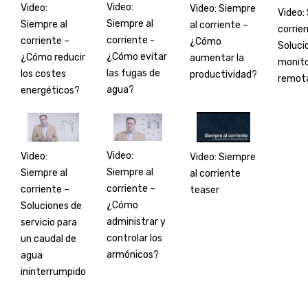
Video:
Video:
Video: Siempre
Video:
Siempre al
Siempre al
al corriente –
corrie
corriente -
corriente –
¿Cómo
Soluci
¿Cómo evitar
¿Cómo reducir
aumentar la
monito
las fugas de
los costes
productividad?
remot
agua?
energéticos?
Video:
Video:
Video: Siempre
Siempre al
Siempre al
al corriente
corriente –
corriente –
teaser
¿Cómo
Soluciones de
administrar y
servicio para
controlar los
un caudal de
armónicos?
agua
ininterrumpido