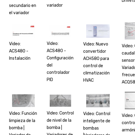
Drivet
variador
secundario en
el variador
Video:
Video:
Video: Nuevo
Video: 
ACS480 -
ACS480 -
convertidor
caudal
Configuración
Instalación
ACH580 para
sensor
del
control de
Variad
controlador
climatización
frecue
PID
HVAC
ACQ5
Video: Control
Video: Función
Video: Control
Video:
de nivel de la
limpieza de la
inteligente de
contro
bomba |
bomba |
bombas
armón
Variadores de