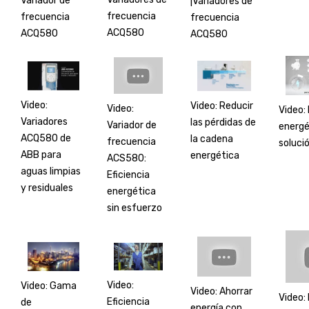
Variador de
|Variadores de
frecuencia
frecuencia
frecuencia
ACQ580
ACQ580
ACQ580
Video:
Video: Reducir
Video:
Video: 
Variadores
las pérdidas de
Variador de
energét
ACQ580 de
la cadena
frecuencia
soluci
ABB para
energética
ACS580:
aguas limpias
Eficiencia
y residuales
energética
sin esfuerzo
Video:
Video: Gama
Video: Ahorrar
Video: 
Eficiencia
de
energía con