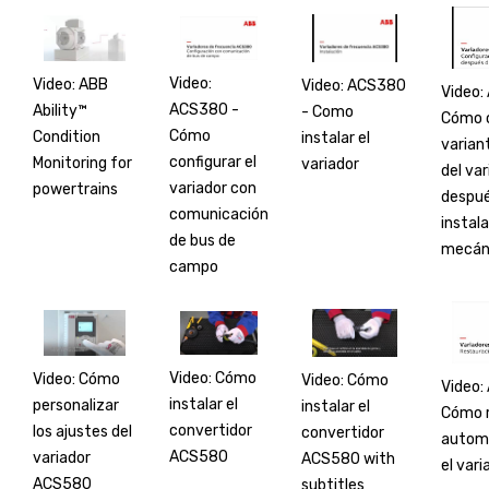
Video:
Video: ABB
Video: ACS380
Video:
ACS380 -
Ability™
- Como
Cómo c
Cómo
Condition
instalar el
varian
configurar el
Monitoring for
variador
del var
variador con
powertrains
despué
comunicación
instal
de bus de
mecán
campo
Video: Cómo
Video: Cómo
Video: Cómo
Video:
instalar el
personalizar
instalar el
Cómo r
convertidor
los ajustes del
convertidor
autom
ACS580
variador
ACS580 with
el vari
ACS580
subtitles