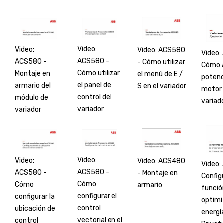
Video:
Video:
Video: ACS580
Video:
ACS580 -
ACS580 -
- Cómo utilizar
Cómo a
Cómo utilizar
Montaje en
el menú de E /
potenc
el panel de
armario del
S en el variador
motor 
control del
módulo de
variad
variador
variador
Video:
Video:
Video: ACS480
Video:
ACS580 -
ACS580 -
- Montaje en
Config
Cómo
Cómo
armario
funció
configurar el
configurar la
optimi
control
ubicación de
energí
vectorial en el
control