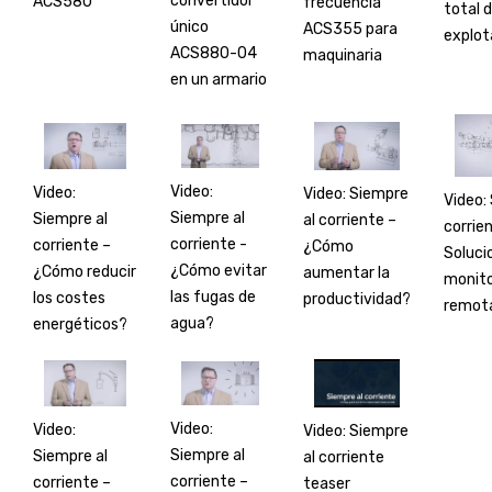
convertidor
ACS580
frecuencia
total 
único
ACS355 para
explot
ACS880-04
maquinaria
en un armario
Video:
Video:
Video: Siempre
Video:
Siempre al
Siempre al
al corriente –
corrie
corriente -
corriente –
¿Cómo
Soluci
¿Cómo evitar
¿Cómo reducir
aumentar la
monito
las fugas de
los costes
productividad?
remot
agua?
energéticos?
Video:
Video:
Video: Siempre
Siempre al
Siempre al
al corriente
corriente –
corriente –
teaser