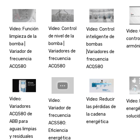
Video: Control
Video: Función
Video: Control
Video:
de nivel de la
limpieza de la
inteligente de
contro
bomba |
bomba |
bombas
armón
Variadores de
Variador de
|Variadores de
frecuencia
frecuencia
frecuencia
ACQ580
ACQ580
ACQ580
Video:
Video: Reducir
Video:
Video: 
Variadores
las pérdidas de
Variador de
energét
ACQ580 de
la cadena
frecuencia
soluci
ABB para
energética
ACS580:
aguas limpias
Eficiencia
y residuales
energética