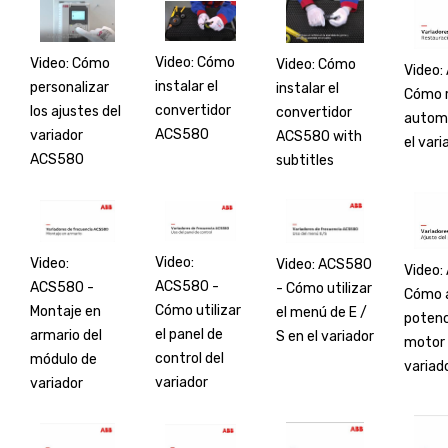
Video: Cómo
Video: Cómo
Video: Cómo
Video:
instalar el
personalizar
instalar el
Cómo r
convertidor
los ajustes del
convertidor
autom
ACS580
variador
ACS580 with
el vari
ACS580
subtitles
Video:
Video:
Video: ACS580
Video:
ACS580 -
ACS580 -
- Cómo utilizar
Cómo a
Cómo utilizar
Montaje en
el menú de E /
potenc
el panel de
armario del
S en el variador
motor 
control del
módulo de
variad
variador
variador