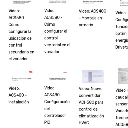
Video:
Video:
Video: ACS480
Video:
ACS580 -
ACS580 -
- Montaje en
Config
Cómo
Cómo
armario
funció
configurar el
configurar la
optimi
control
ubicación de
energí
vectorial en el
control
Drivet
variador
secundario en
el variador
Video:
Video:
Video: Nuevo
Video: 
ACS480 -
ACS480 -
convertidor
caudal
Configuración
Instalación
ACH580 para
sensor
del
control de
Variad
controlador
climatización
frecue
PID
HVAC
ACQ5