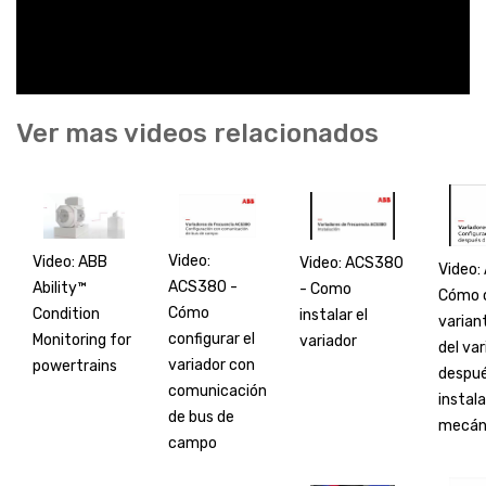
Ver mas videos relacionados
Video:
Video: ABB
Video: ACS380
Video:
ACS380 -
Ability™
- Como
Cómo c
Cómo
Condition
instalar el
varian
configurar el
Monitoring for
variador
del var
variador con
powertrains
despué
comunicación
instal
de bus de
mecán
campo