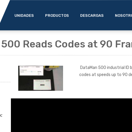
UNIDADES
PRODUCTOS
DESCARGAS
NOSOTR
 500 Reads Codes at 90 Fr
DataMan 500 industrial ID 
codes at speeds up to 90 d
ec