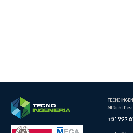
TECNO INGENI
All Right Res
+51 999 6