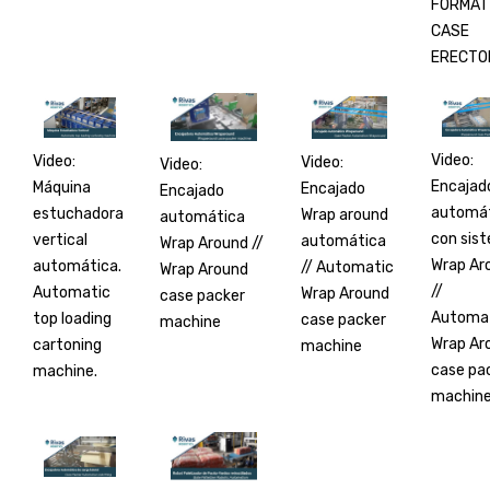
FORMAT
CASE
ERECTO
Video:
Video:
Video:
Video:
Encajad
Máquina
Encajado
Encajado
automá
estuchadora
Wrap around
automática
con sis
vertical
automática
Wrap Around //
Wrap Ar
automática.
// Automatic
Wrap Around
//
Automatic
Wrap Around
case packer
Automa
top loading
case packer
machine
Wrap Ar
cartoning
machine
case pa
machine.
machin