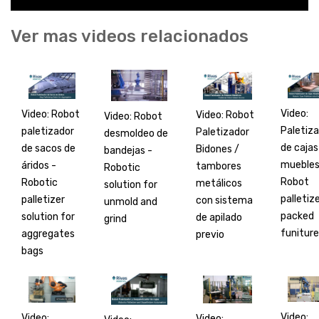
Ver mas videos relacionados
Video:
Video: Robot
Video: Robot
Video: Robot
Paletiz
paletizador
Paletizador
desmoldeo de
de cajas
de sacos de
Bidones /
bandejas -
muebles
áridos -
tambores
Robotic
Robot
Robotic
metálicos
solution for
palletize
palletizer
con sistema
unmold and
packed
solution for
de apilado
grind
funiture
aggregates
previo
bags
Video:
Video:
Video: