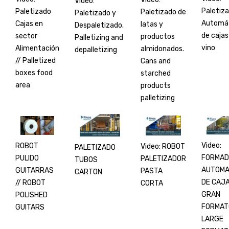
Video:
Paletiz
Paletizado
Paletizado de
Paletizado y
Automá
Cajas en
latas y
Despaletizado.
de cajas
sector
productos
Palletizing and
vino
Alimentación
almidonados.
depalletizing
// Palletized
Cans and
boxes food
starched
area
products
palletizing
Video:
ROBOT
Video: ROBOT
PALETIZADO
FORMAD
PULIDO
PALETIZADOR
TUBOS
AUTOMA
GUITARRAS
PASTA
CARTON
DE CAJ
// ROBOT
CORTA
GRAN
POLISHED
FORMAT
GUITARS
LARGE