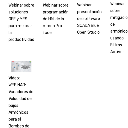
Webinar
Webinar
Webinar sobre
Webinar sobre
sobre
presentación
soluciones
programación
mitigaci
de software
OEE y MES
de HMI de la
de
SCADA Blue
para mejorar
marca Pro-
armónico
Open Studio
la
face
usando
productividad
Filtros
Activos
Video:
WEBINAR:
Variadores de
Velocidad de
bajos
Armónicos
para el
Bombeo de