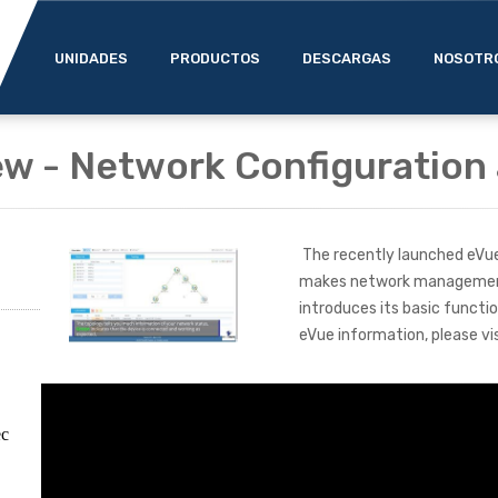
UNIDADES
PRODUCTOS
DESCARGAS
NOSOTR
ew - Network Configuration 
The recently launched eVu
makes network management s
introduces its basic functi
eVue information, please 
ec