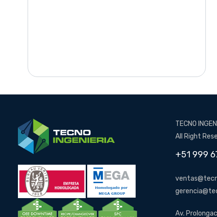
TECNO INGENI
All Right Res
+51 999 6
ventas@tecn
gerencia@te
Av. Prolongac