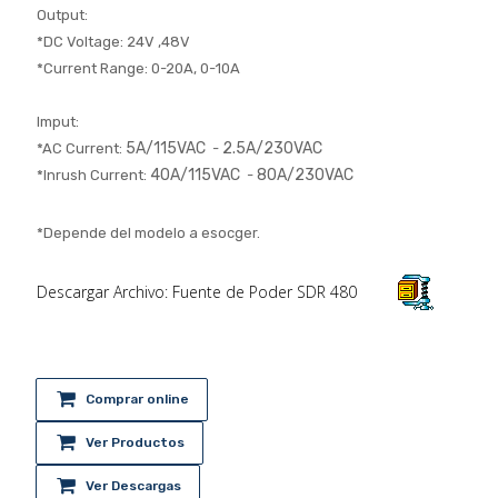
Output:
*DC Voltage: 24V ,48V
*Current Range: 0-20A, 0-10A
Imput:
5A/115VAC
2.5A/230VAC
*AC Current:
-
40A/115VAC
80A/230VAC
*Inrush Current:
-
*Depende del modelo a esocger.
Descargar Archivo: Fuente de Poder SDR 480
Comprar online
Ver Productos
Ver Descargas