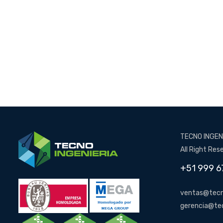
TECNO INGENI
All Right Res
+51 999 6
ventas@tecn
gerencia@te