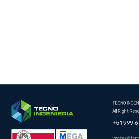
TECNO INGENI
All Right Res
+51 999 6
ventas@tecn