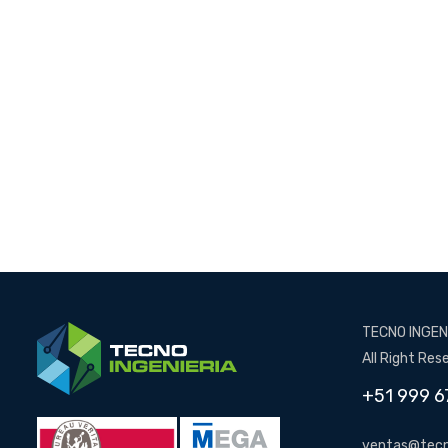
TECNO INGENI
All Right Res
+51 999 6
ventas@tecn